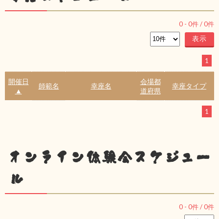
0
-
0
件 /
0
件
1
開催日
会場都
師範名
幸座名
幸座タイプ
▲
道府県
1
オンライン体験会スケジュー
ル
0
-
0
件 /
0
件