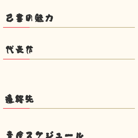
己書の魅力
代表作
連絡先
幸座スケジュール