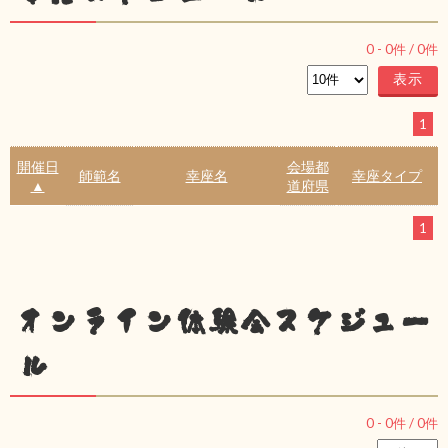
0
-
0
件 /
0
件
1
開催日
会場都
師範名
幸座名
幸座タイプ
▲
道府県
1
オンライン体験会スケジュー
ル
0
-
0
件 /
0
件