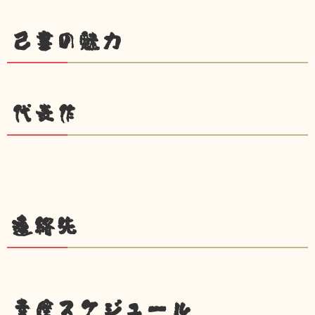
己書の魅力
代表作
連絡先
幸座スケジュール