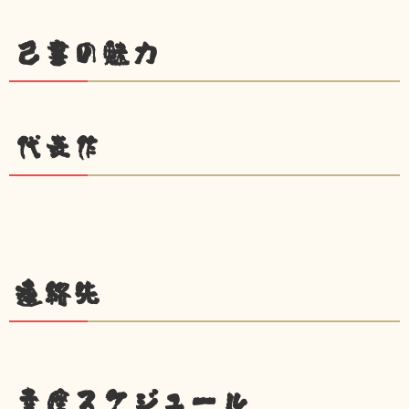
己書の魅力
代表作
連絡先
幸座スケジュール