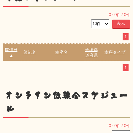
0
-
0
件 /
0
件
1
開催日
会場都
師範名
幸座名
幸座タイプ
▲
道府県
1
オンライン体験会スケジュー
ル
0
-
0
件 /
0
件