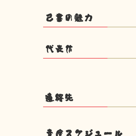
己書の魅力
代表作
連絡先
幸座スケジュール