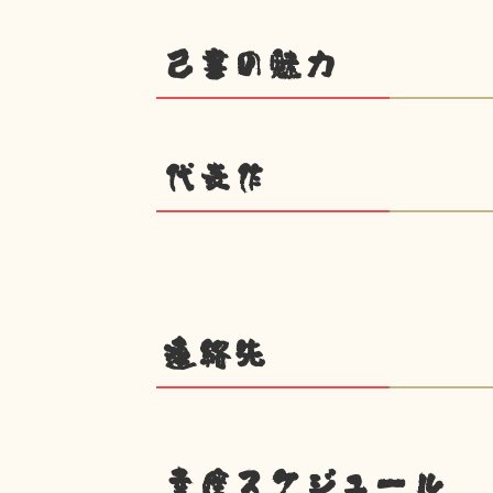
己書の魅力
代表作
連絡先
幸座スケジュール