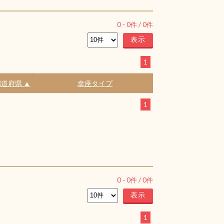
0
-
0
件 /
0
件
1
道府県 ▲
幸座タイプ
1
0
-
0
件 /
0
件
1