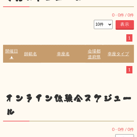
0
-
0
件 /
0
件
1
開催日
会場都
師範名
幸座名
幸座タイプ
▲
道府県
1
オンライン体験会スケジュー
ル
0
-
0
件 /
0
件