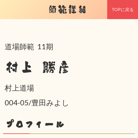
師範詳細
TOPに戻る
道場師範 11期
村上 勝彦
村上道場
004-05/豊田みよし
プロフィール