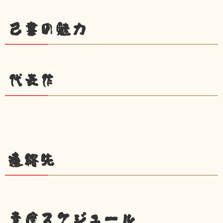
己書の魅力
代表作
連絡先
幸座スケジュール