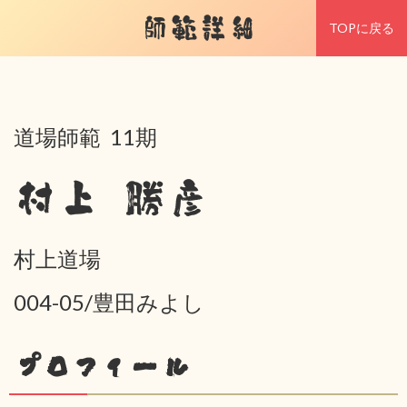
師範詳細
TOPに戻る
道場師範 11期
村上 勝彦
村上道場
004-05/豊田みよし
プロフィール