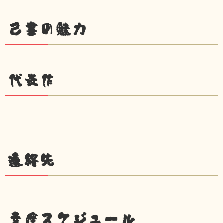
己書の魅力
代表作
連絡先
幸座スケジュール