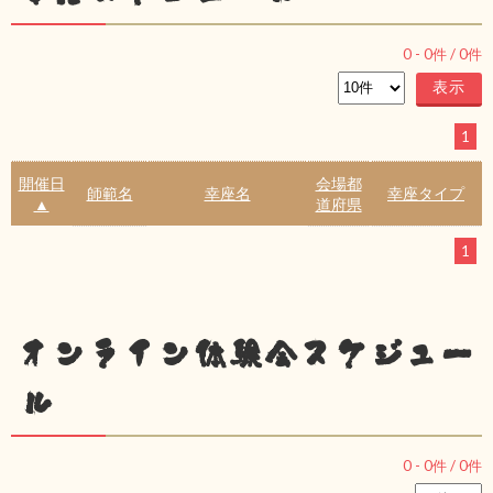
0
-
0
件 /
0
件
1
開催日
会場都
師範名
幸座名
幸座タイプ
▲
道府県
1
オンライン体験会スケジュー
ル
0
-
0
件 /
0
件