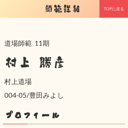
師範詳細
TOPに戻る
道場師範 11期
村上 勝彦
村上道場
004-05/豊田みよし
プロフィール