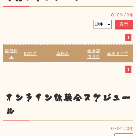
0
-
0
件 /
0
件
1
開催日
会場都
師範名
幸座名
幸座タイプ
▲
道府県
1
オンライン体験会スケジュー
ル
0
-
0
件 /
0
件