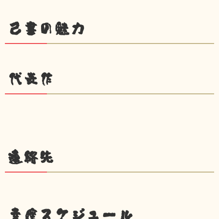
己書の魅力
代表作
連絡先
幸座スケジュール