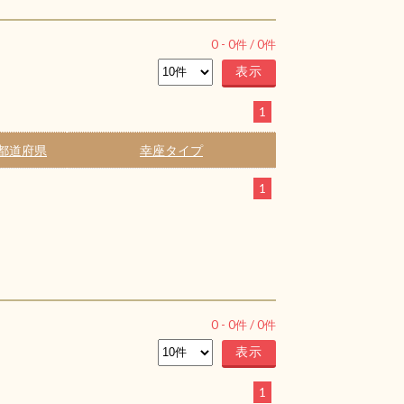
0
-
0
件 /
0
件
1
都道府県
幸座タイプ
1
0
-
0
件 /
0
件
1