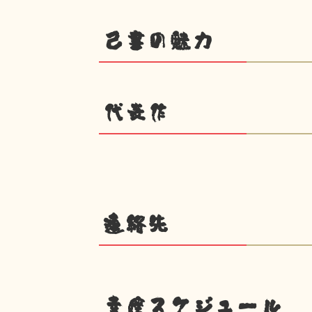
己書の魅力
代表作
連絡先
幸座スケジュール