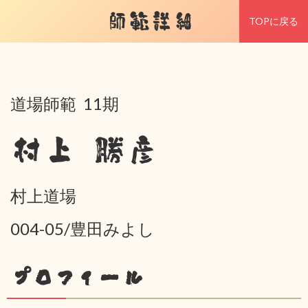
師範詳細
TOPに戻る
道場師範 11期
村上 勝彦
村上道場
004-05/豊田みよし
プロフィール