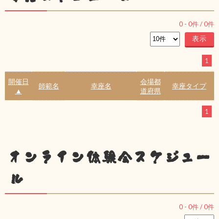
0
-
0
件 /
0
件
1
開催日
会場都
師範名
幸座名
幸座タイプ
▲
道府県
1
オンライン体験会スケジュー
ル
0
-
0
件 /
0
件