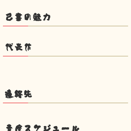
己書の魅力
代表作
連絡先
幸座スケジュール