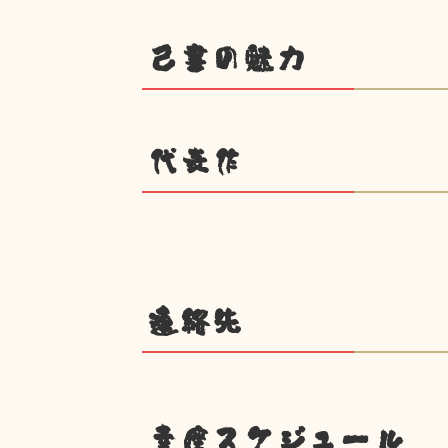
己書の魅力
代表作
連絡先
幸座スケジュール