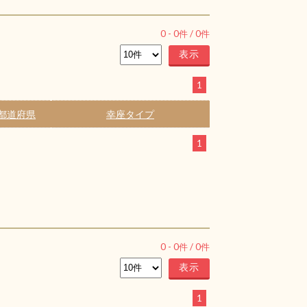
0
-
0
件 /
0
件
1
都道府県
幸座タイプ
1
0
-
0
件 /
0
件
1