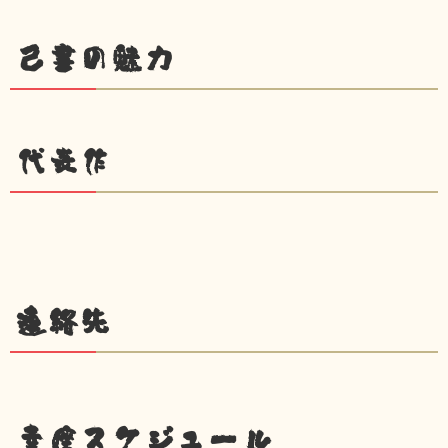
己書の魅力
代表作
連絡先
幸座スケジュール