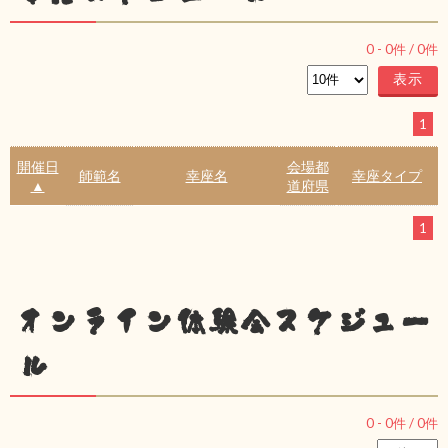
0
-
0
件 /
0
件
1
開催日
会場都
師範名
幸座名
幸座タイプ
▲
道府県
1
オンライン体験会スケジュー
ル
0
-
0
件 /
0
件