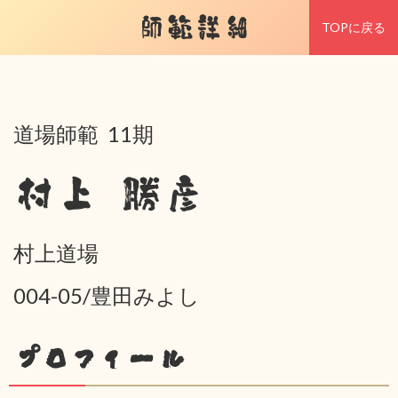
師範詳細
TOPに戻る
道場師範 11期
村上 勝彦
村上道場
004-05/豊田みよし
プロフィール