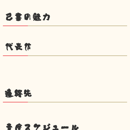
己書の魅力
代表作
連絡先
幸座スケジュール