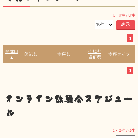
0
-
0
件 /
0
件
1
開催日
会場都
師範名
幸座名
幸座タイプ
▲
道府県
1
オンライン体験会スケジュー
ル
0
-
0
件 /
0
件