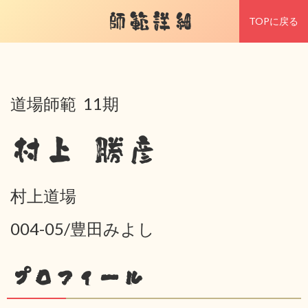
師範詳細
TOPに戻る
道場師範 11期
村上 勝彦
村上道場
004-05/豊田みよし
プロフィール