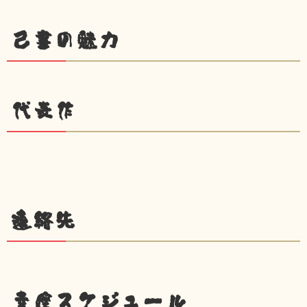
己書の魅力
代表作
連絡先
幸座スケジュール