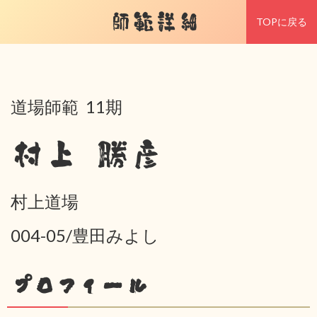
師範詳細
TOPに戻る
道場師範 11期
村上 勝彦
村上道場
004-05/豊田みよし
プロフィール