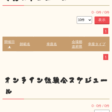
0
-
0
件 /
0
件
1
開催日
会場都
師範名
幸座名
幸座タイプ
▲
道府県
1
オンライン体験会スケジュー
ル
0
-
0
件 /
0
件