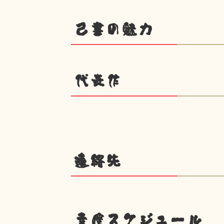
己書の魅力
代表作
連絡先
幸座スケジュール