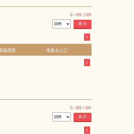
0
-
0
件 /
0
件
1
都道府県
幸座タイプ
1
0
-
0
件 /
0
件
1