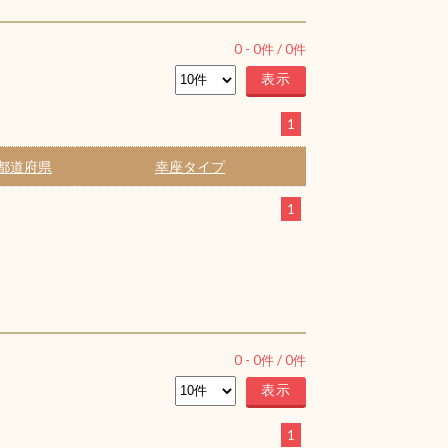
0
-
0
件 /
0
件
1
都道府県
幸座タイプ
1
0
-
0
件 /
0
件
1