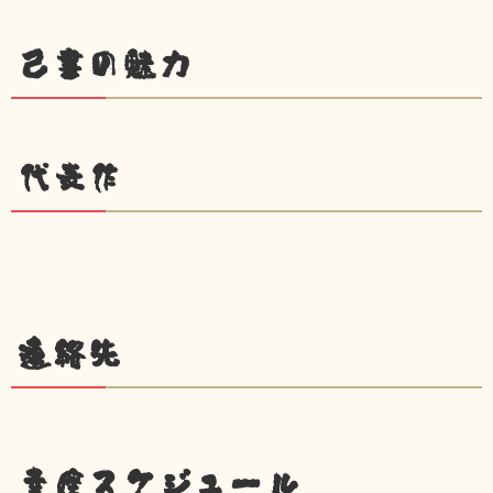
己書の魅力
代表作
連絡先
幸座スケジュール