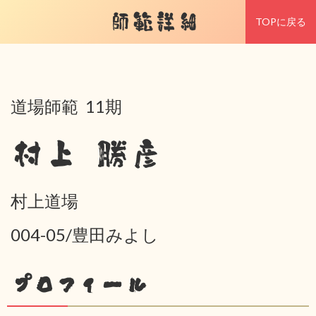
師範詳細
TOPに戻る
道場師範 11期
村上 勝彦
村上道場
004-05/豊田みよし
プロフィール