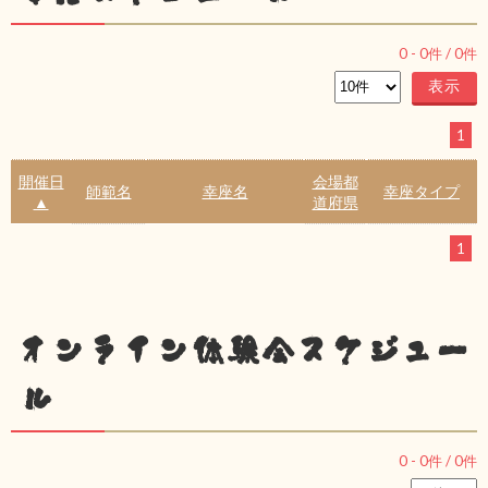
0
-
0
件 /
0
件
1
開催日
会場都
師範名
幸座名
幸座タイプ
▲
道府県
1
オンライン体験会スケジュー
ル
0
-
0
件 /
0
件