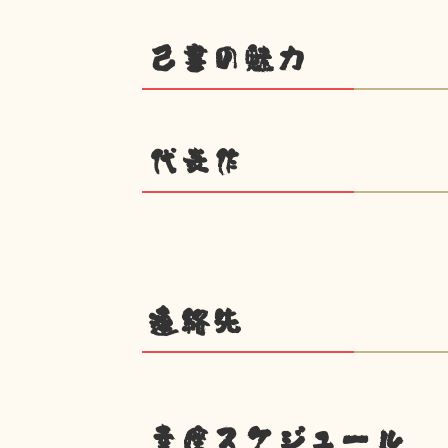
己書の魅力
代表作
連絡先
幸座スケジュール