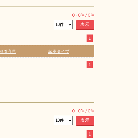
0
-
0
件 /
0
件
1
都道府県
幸座タイプ
1
0
-
0
件 /
0
件
1