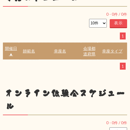
0
-
0
件 /
0
件
1
開催日
会場都
師範名
幸座名
幸座タイプ
▲
道府県
1
オンライン体験会スケジュー
ル
0
-
0
件 /
0
件