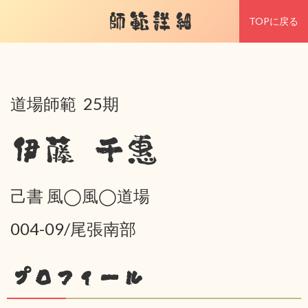
師範詳細
TOPに戻る
道場師範 25期
伊藤 千惠
己書 風◯風◯道場
004-09/尾張南部
プロフィール