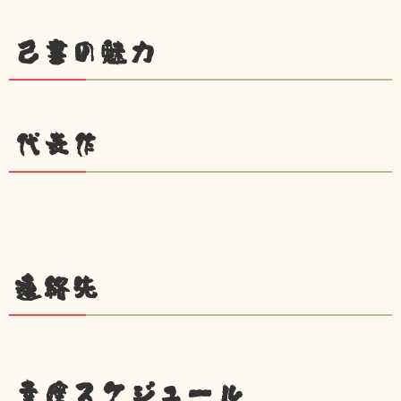
己書の魅力
代表作
連絡先
幸座スケジュール