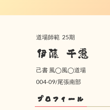
道場師範 25期
伊藤 千惠
己書 風◯風◯道場
004-09/尾張南部
プロフィール