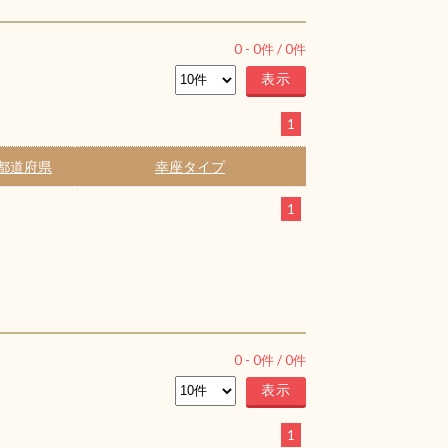
0
-
0
件 /
0
件
1
都道府県
幸座タイプ
1
0
-
0
件 /
0
件
1