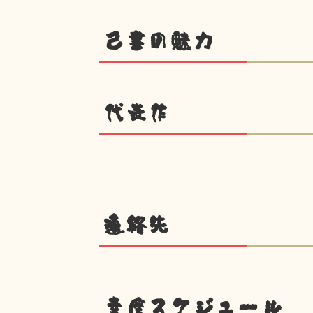
己書の魅力
代表作
連絡先
幸座スケジュール