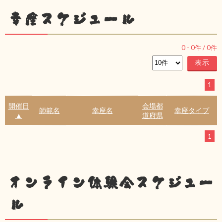
幸座スケジュール
0
-
0
件 /
0
件
1
開催日
会場都
師範名
幸座名
幸座タイプ
▲
道府県
1
オンライン体験会スケジュー
ル