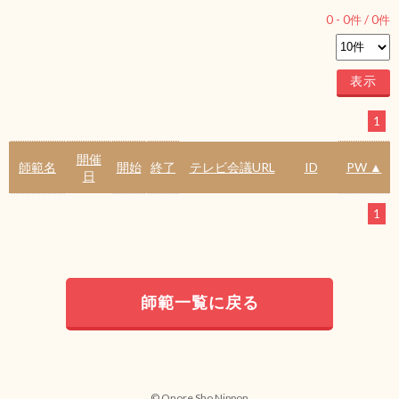
0
-
0
件 /
0
件
1
開催
師範名
開始
終了
テレビ会議URL
ID
PW ▲
日
1
師範一覧に戻る
© Onore Sho Nippon