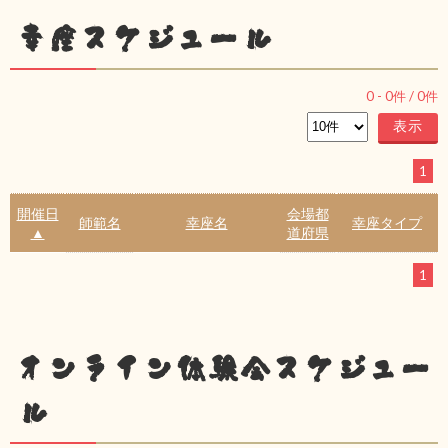
幸座スケジュール
0
-
0
件 /
0
件
1
開催日
会場都
師範名
幸座名
幸座タイプ
▲
道府県
1
オンライン体験会スケジュー
ル