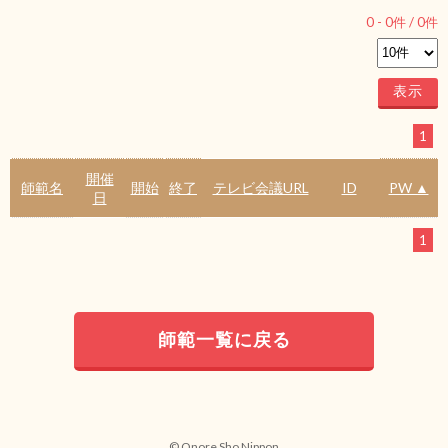
0
-
0
件 /
0
件
1
開催
師範名
開始
終了
テレビ会議URL
ID
PW ▲
日
1
師範一覧に戻る
© Onore Sho Nippon