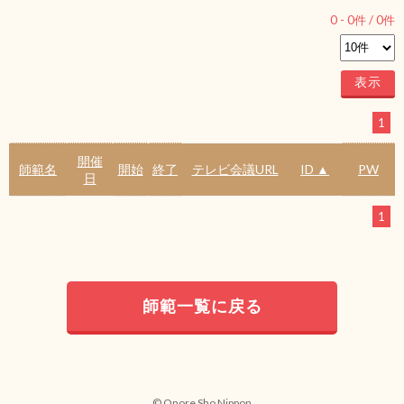
0
-
0
件 /
0
件
1
開催
師範名
開始
終了
テレビ会議URL
ID ▲
PW
日
1
師範一覧に戻る
© Onore Sho Nippon