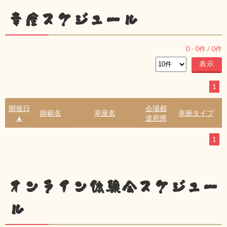
幸座スケジュール
0
-
0
件 /
0
件
1
開催日
会場都
師範名
幸座名
幸座タイプ
▲
道府県
1
オンライン体験会スケジュー
ル