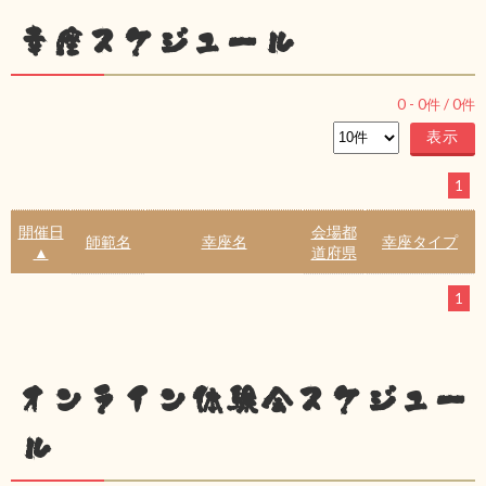
幸座スケジュール
0
-
0
件 /
0
件
1
開催日
会場都
師範名
幸座名
幸座タイプ
▲
道府県
1
オンライン体験会スケジュー
ル