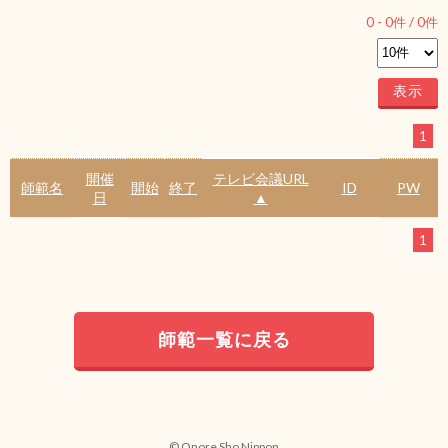
0
-
0
件 /
0
件
1
開催
テレビ会議URL
師範名
開始
終了
ID
PW
日
▲
1
師範一覧に戻る
© Onore Sho Nippon