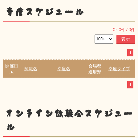
幸座スケジュール
0
-
0
件 /
0
件
1
開催日
会場都
師範名
幸座名
幸座タイプ
▲
道府県
1
オンライン体験会スケジュー
ル