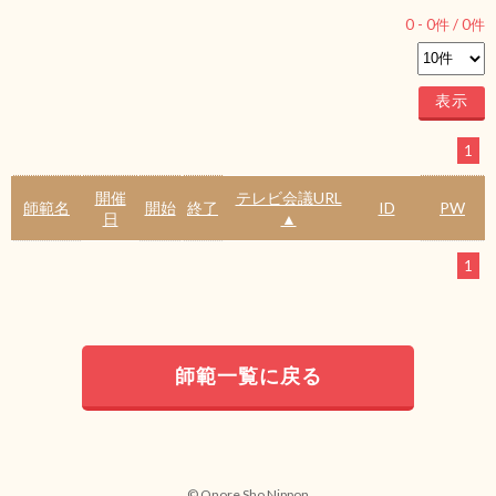
0
-
0
件 /
0
件
1
開催
テレビ会議URL
師範名
開始
終了
ID
PW
日
▲
1
師範一覧に戻る
© Onore Sho Nippon