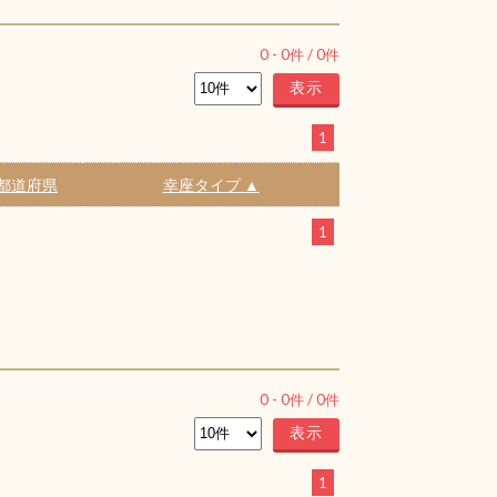
0
-
0
件 /
0
件
1
都道府県
幸座タイプ ▲
1
0
-
0
件 /
0
件
1