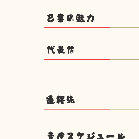
己書の魅力
代表作
連絡先
幸座スケジュール