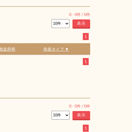
0
-
0
件 /
0
件
1
都道府県
幸座タイプ ▼
1
0
-
0
件 /
0
件
1