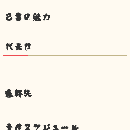
己書の魅力
代表作
連絡先
幸座スケジュール