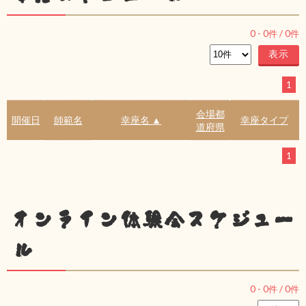
0
-
0
件 /
0
件
1
会場都
開催日
師範名
幸座名 ▲
幸座タイプ
道府県
1
オンライン体験会スケジュー
ル
0
-
0
件 /
0
件