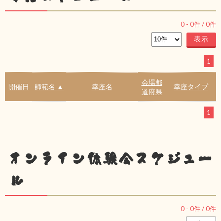
0
-
0
件 /
0
件
1
会場都
開催日
師範名 ▲
幸座名
幸座タイプ
道府県
1
オンライン体験会スケジュー
ル
0
-
0
件 /
0
件