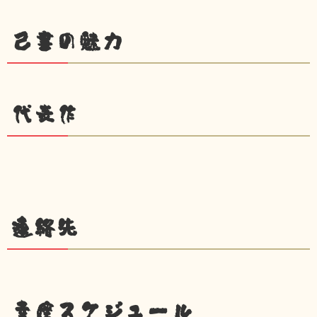
己書の魅力
代表作
連絡先
幸座スケジュール