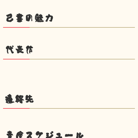
己書の魅力
代表作
連絡先
幸座スケジュール