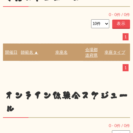
0
-
0
件 /
0
件
1
会場都
開催日
師範名 ▲
幸座名
幸座タイプ
道府県
1
オンライン体験会スケジュー
ル
0
-
0
件 /
0
件