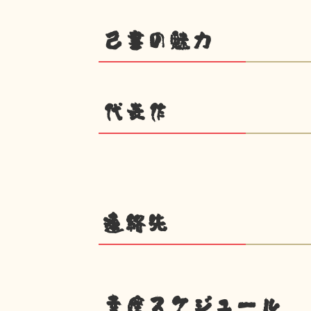
己書の魅力
代表作
連絡先
幸座スケジュール