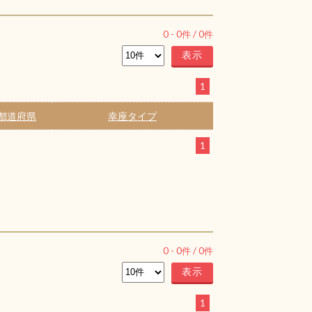
0
-
0
件 /
0
件
1
都道府県
幸座タイプ
1
0
-
0
件 /
0
件
1