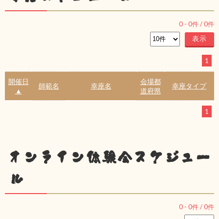
0
-
0
件 /
0
件
1
開催日
会場都
師範名
幸座名
幸座タイプ
▲
道府県
1
オンライン体験会スケジュー
ル
0
-
0
件 /
0
件