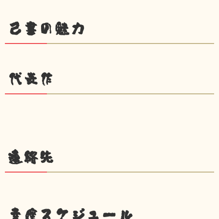
己書の魅力
代表作
連絡先
幸座スケジュール