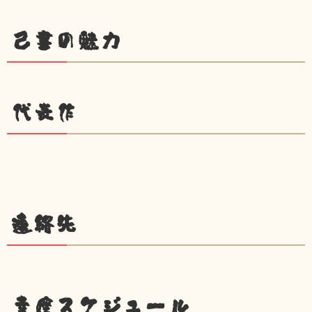
己書の魅力
代表作
連絡先
幸座スケジュール