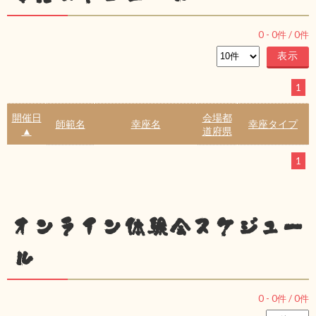
0
-
0
件 /
0
件
1
開催日
会場都
師範名
幸座名
幸座タイプ
▲
道府県
1
オンライン体験会スケジュー
ル
0
-
0
件 /
0
件