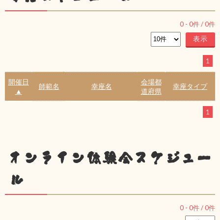
0
-
0
件 /
0
件
1
開催日
会場都
師範名
幸座名
幸座タイプ
▲
道府県
1
オンライン体験会スケジュー
ル
0
-
0
件 /
0
件