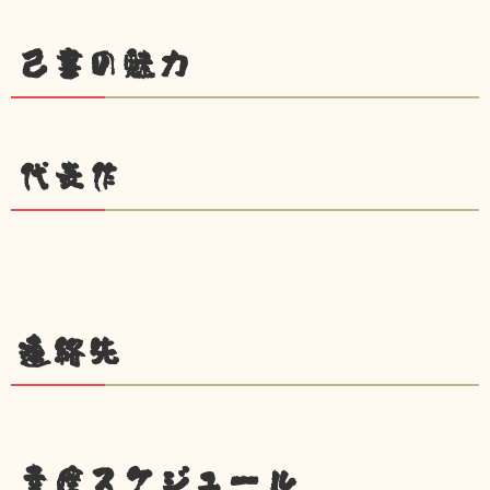
己書の魅力
代表作
連絡先
幸座スケジュール