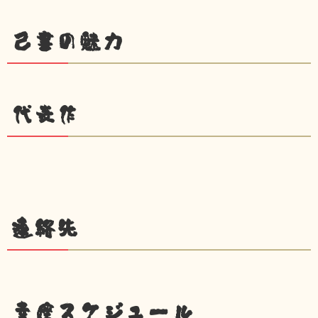
己書の魅力
代表作
連絡先
幸座スケジュール