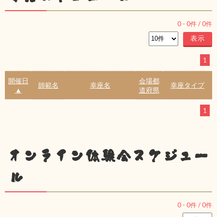
0
-
0
件 /
0
件
1
開催日
会場都
師範名
幸座名
幸座タイプ
▲
道府県
1
オンライン体験会スケジュー
ル
0
-
0
件 /
0
件