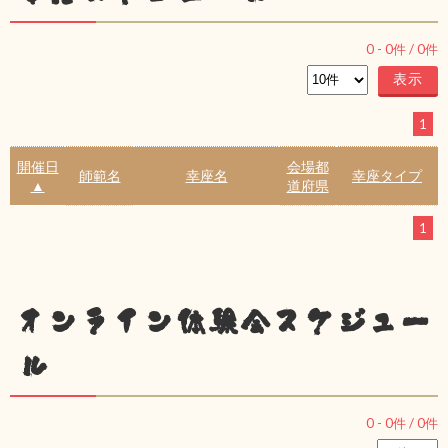
0
-
0
件 /
0
件
1
開催日
会場都
師範名
幸座名
幸座タイプ
▲
道府県
1
オンライン体験会スケジュー
ル
0
-
0
件 /
0
件