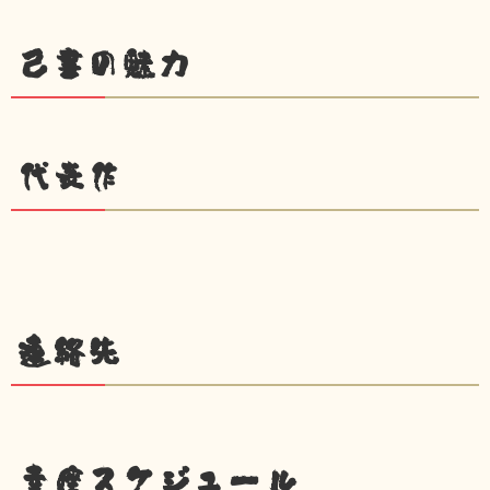
己書の魅力
代表作
連絡先
幸座スケジュール