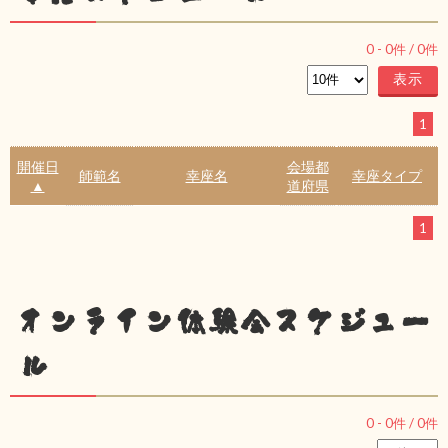
0
-
0
件 /
0
件
1
開催日
会場都
師範名
幸座名
幸座タイプ
▲
道府県
1
オンライン体験会スケジュー
ル
0
-
0
件 /
0
件