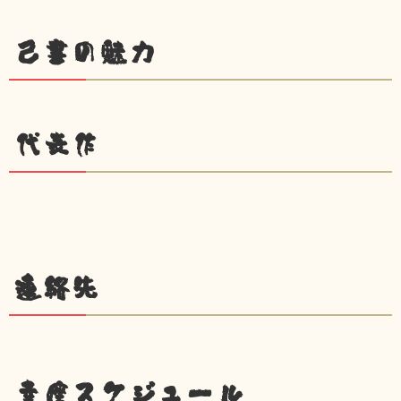
己書の魅力
代表作
連絡先
幸座スケジュール