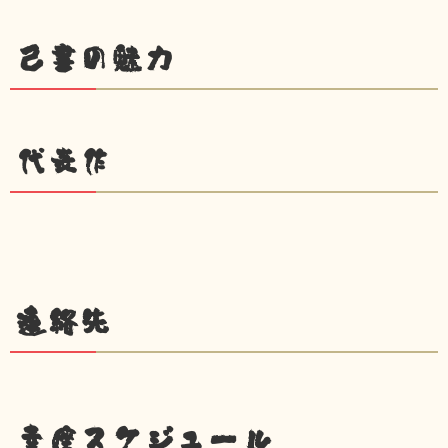
己書の魅力
代表作
連絡先
幸座スケジュール