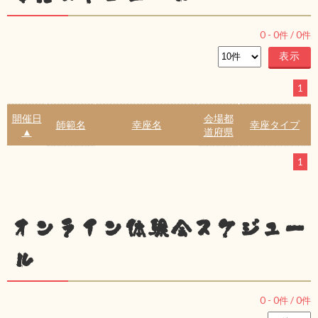
0
-
0
件 /
0
件
1
開催日
会場都
師範名
幸座名
幸座タイプ
▲
道府県
1
オンライン体験会スケジュー
ル
0
-
0
件 /
0
件