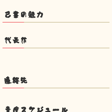
己書の魅力
代表作
連絡先
幸座スケジュール