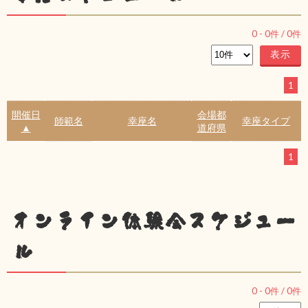
0
-
0
件 /
0
件
1
開催日
会場都
師範名
幸座名
幸座タイプ
▲
道府県
1
オンライン体験会スケジュー
ル
0
-
0
件 /
0
件