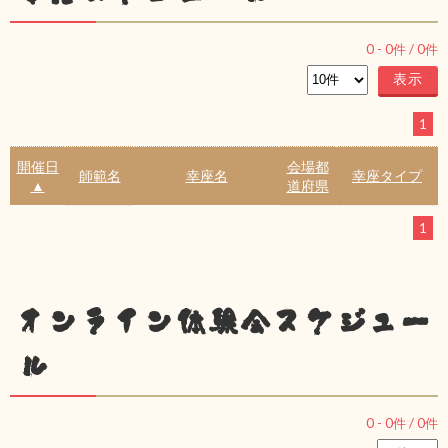
0
-
0
件 /
0
件
1
開催日
会場都
師範名
幸座名
幸座タイプ
▲
道府県
1
オンライン体験会スケジュー
ル
0
-
0
件 /
0
件