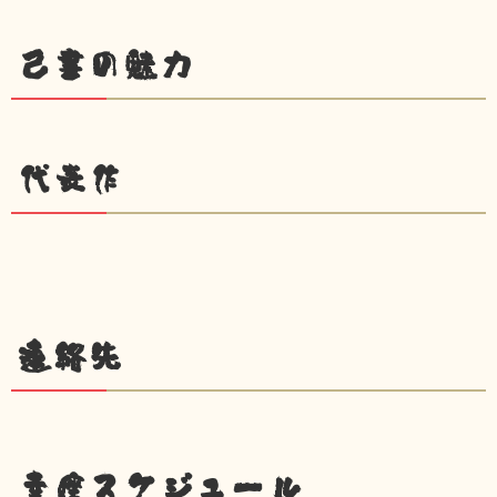
己書の魅力
代表作
連絡先
幸座スケジュール