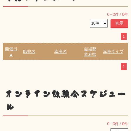
0
-
0
件 /
0
件
1
開催日
会場都
師範名
幸座名
幸座タイプ
▲
道府県
1
オンライン体験会スケジュー
ル
0
-
0
件 /
0
件