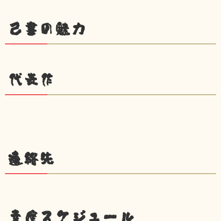
己書の魅力
代表作
連絡先
幸座スケジュール