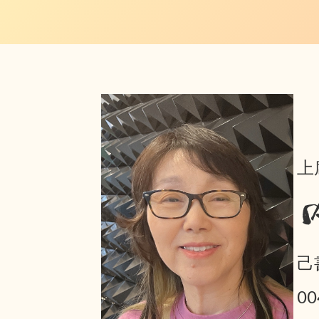
上
己
0