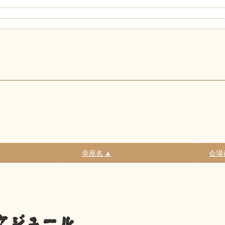
幸座名 ▲
会場
ケジュール