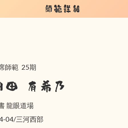
師範詳細
席師範 25期
内田 有希乃
書 龍眼道場
04-04/三河西部