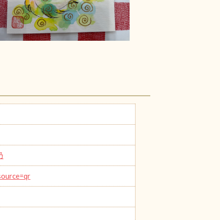
乃
ource=qr