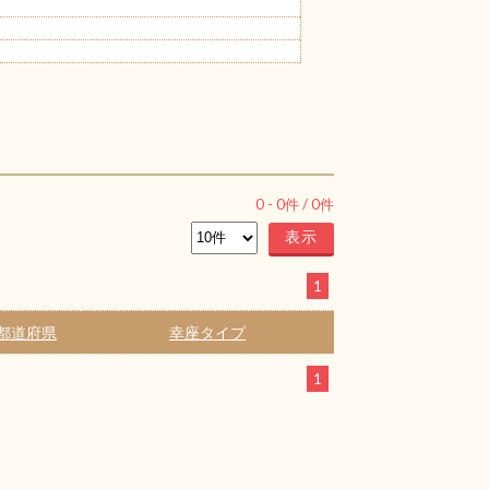
0
-
0
件 /
0
件
1
都道府県
幸座タイプ
1