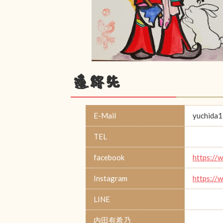
連絡先
E-Mail
yuchida
TEL
facebook
https:/
Instagram
https:/
LINE
内田有希乃