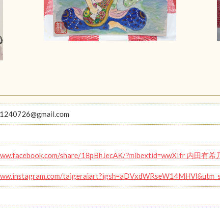
11240726@gmail.com
/www.facebook.com/share/18pBhJecAK/?mibextid=wwXIfr 内田有希
/www.instagram.com/taigeraiart?igsh=aDVxdWRseW14MHVl&utm_s