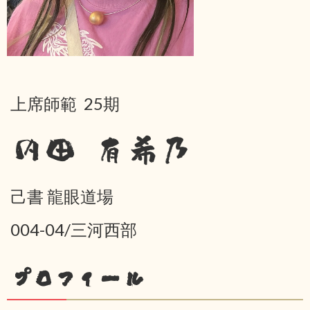
上席師範 25期
内田 有希乃
己書 龍眼道場
004-04/三河西部
プロフィール