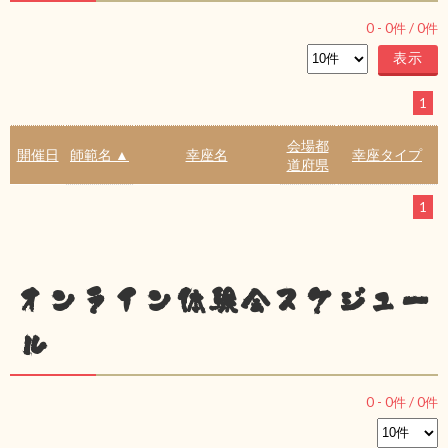
0
-
0
件 /
0
件
1
会場都
開催日
師範名 ▲
幸座名
幸座タイプ
道府県
1
オンライン体験会スケジュー
ル
0
-
0
件 /
0
件