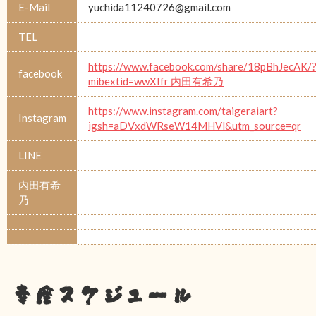
E-Mail
yuchida11240726@gmail.com
TEL
https://www.facebook.com/share/18pBhJecAK/
facebook
mibextid=wwXIfr 内田有希乃
https://www.instagram.com/taigeraiart?
Instagram
igsh=aDVxdWRseW14MHVl&utm_source=qr
LINE
内田有希
乃
幸座スケジュール