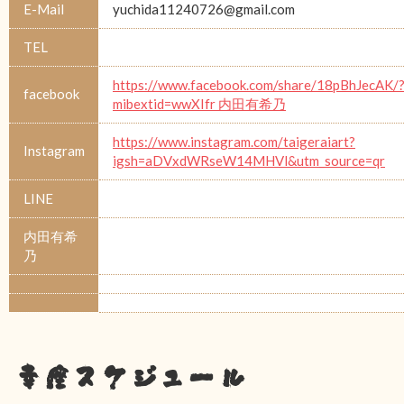
E-Mail
yuchida11240726@gmail.com
TEL
https://www.facebook.com/share/18pBhJecAK/
facebook
mibextid=wwXIfr 内田有希乃
https://www.instagram.com/taigeraiart?
Instagram
igsh=aDVxdWRseW14MHVl&utm_source=qr
LINE
内田有希
乃
幸座スケジュール