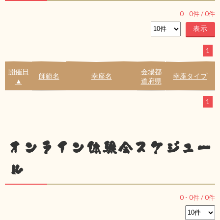
0
-
0
件 /
0
件
1
開催日
会場都
師範名
幸座名
幸座タイプ
▲
道府県
1
オンライン体験会スケジュー
ル
0
-
0
件 /
0
件