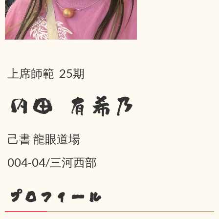
上席師範 25期
内田 有希乃
己書 龍眼道場
004-04/三河西部
プロフィール