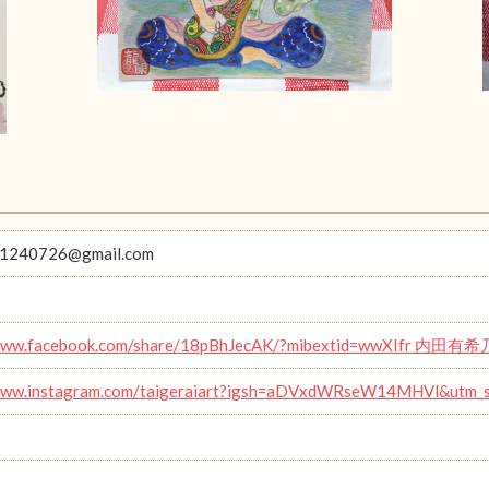
11240726@gmail.com
/www.facebook.com/share/18pBhJecAK/?mibextid=wwXIfr 内田有希
/www.instagram.com/taigeraiart?igsh=aDVxdWRseW14MHVl&utm_s