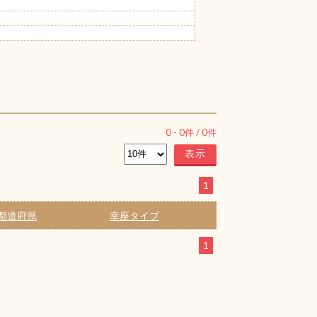
0
-
0
件 /
0
件
1
都道府県
幸座タイプ
1