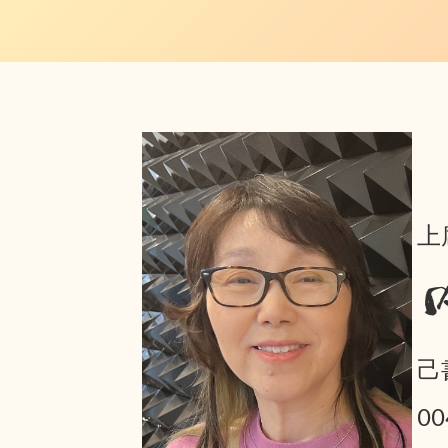
上
己
0