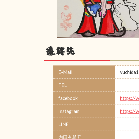
連絡先
E-Mail
yuchida
TEL
facebook
https:/
Instagram
https:/
LINE
内田有希乃