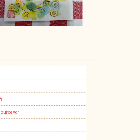
乃
ource=qr