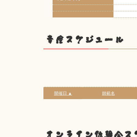
幸座スケジュール
開催日 ▲
師範名
オンライン体験会ス