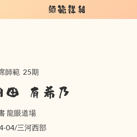
師範詳細
席師範 25期
内田 有希乃
書 龍眼道場
04-04/三河西部