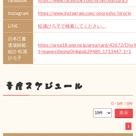
facebook
https://www.facebook.com/hiroko.matsura.5
Instagram
https://www.instagram.com/ onoresho_hirorin
LINE
松浦ひろ子で検索してください。
日本己書
道場師範
https://area18.smp.ne.jp/area/card/42672/DIsr
紹介 松浦
S=mamesj0ming0njkgq&39480_1713447_1=1
ひろ子
幸座スケジュール
0
-
0
件 /
0
件
1