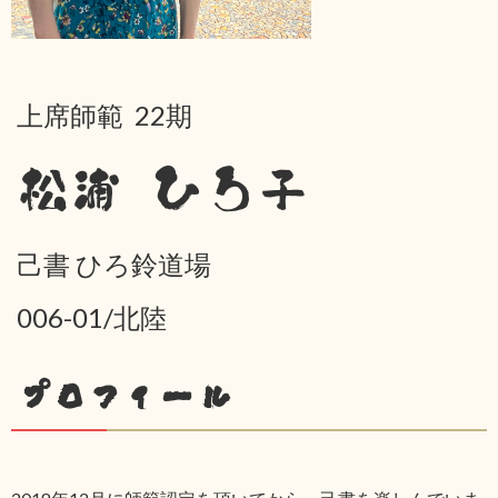
上席師範 22期
松浦 ひろ子
己書 ひろ鈴道場
006-01/北陸
プロフィール