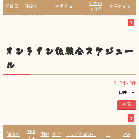
会場都
開催日
師範名
幸座名 ▲
幸座タイプ
道府県
1
オンライン体験会スケジュー
ル
0
-
0
件 /
0
件
1
開催
師範名
開始
終了
テレビ会議URL
ID
PW
日 ▲