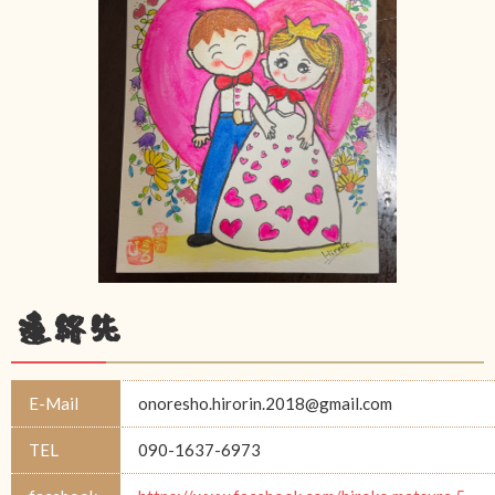
連絡先
E-Mail
onoresho.hirorin.2018@gmail.com
TEL
090-1637-6973