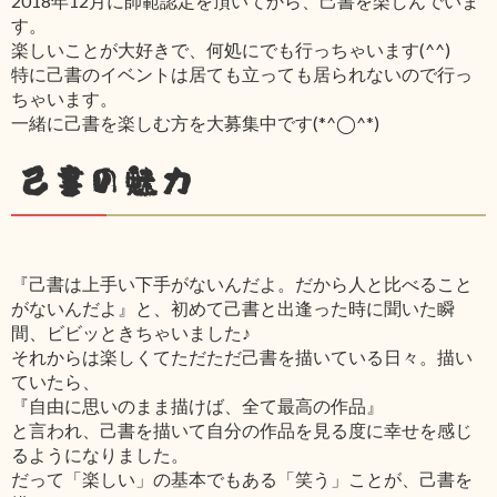
2018年12月に師範認定を頂いてから、己書を楽しんでいま
す。
楽しいことが大好きで、何処にでも行っちゃいます(^^)
特に己書のイベントは居ても立っても居られないので行っ
ちゃいます。
一緒に己書を楽しむ方を大募集中です(*^◯^*)
己書の魅力
『己書は上手い下手がないんだよ。だから人と比べること
がないんだよ』と、初めて己書と出逢った時に聞いた瞬
間、ビビッときちゃいました♪
それからは楽しくてただただ己書を描いている日々。描い
ていたら、
『自由に思いのまま描けば、全て最高の作品』
と言われ、己書を描いて自分の作品を見る度に幸せを感じ
るようになりました。
だって「楽しい」の基本でもある「笑う」ことが、己書を