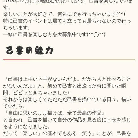
2018年12月に師範認定を頂いてから、己書を楽しんでいま
す。
楽しいことが大好きで、何処にでも行っちゃいます(^^)
特に己書のイベントは居ても立っても居られないので行っ
ちゃいます。
一緒に己書を楽しむ方を大募集中です(*^◯^*)
己書の魅力
『己書は上手い下手がないんだよ。だから人と比べること
がないんだよ』と、初めて己書と出逢った時に聞いた瞬
間、ビビッときちゃいました♪
それからは楽しくてただただ己書を描いている日々。描い
ていたら、
『自由に思いのまま描けば、全て最高の作品』
と言われ、己書を描いて自分の作品を見る度に幸せを感じ
るようになりました。
だって「楽しい」の基本でもある「笑う」ことが、己書を