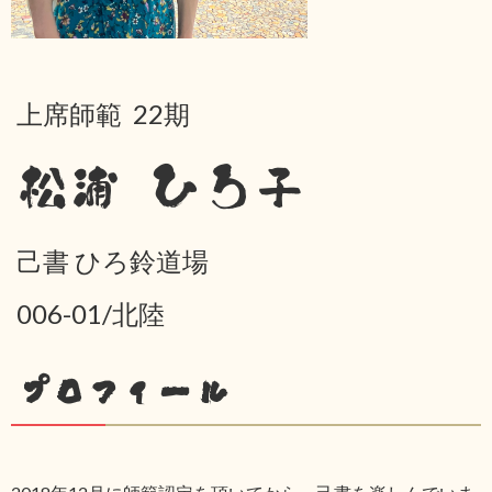
上席師範 22期
松浦 ひろ子
己書 ひろ鈴道場
006-01/北陸
プロフィール