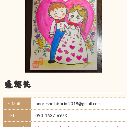
連絡先
E-Mail
onoresho.hirorin.2018@gmail.com
TEL
090-1637-6973