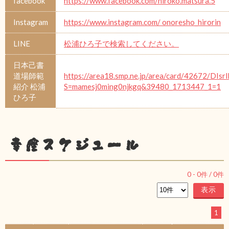
facebook
https://www.facebook.com/hiroko.matsura.5
Instagram
https://www.instagram.com/ onoresho_hirorin
LINE
松浦ひろ子で検索してください。
日本己書
道場師範
https://area18.smp.ne.jp/area/card/42672/DIsr
紹介 松浦
S=mamesj0ming0njkgq&39480_1713447_1=1
ひろ子
幸座スケジュール
0
-
0
件 /
0
件
1