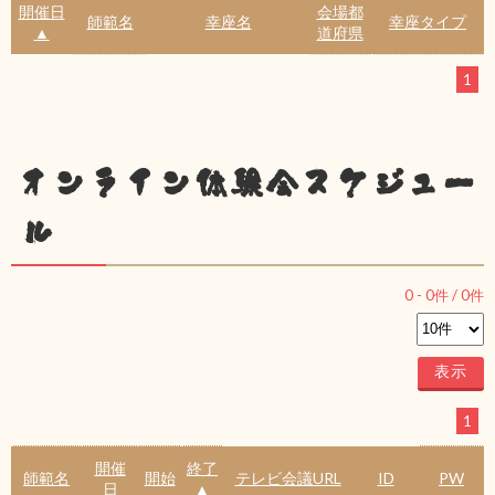
開催日
会場都
師範名
幸座名
幸座タイプ
▲
道府県
1
オンライン体験会スケジュー
ル
0
-
0
件 /
0
件
1
開催
終了
師範名
開始
テレビ会議URL
ID
PW
日
▲