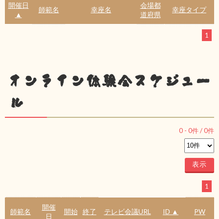
開催日
会場都
師範名
幸座名
幸座タイプ
▲
道府県
1
オンライン体験会スケジュー
ル
0
-
0
件 /
0
件
1
開催
師範名
開始
終了
テレビ会議URL
ID ▲
PW
日