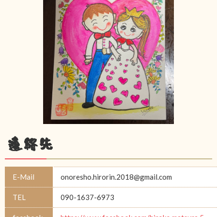
連絡先
E-Mail
onoresho.hirorin.2018@gmail.com
TEL
090-1637-6973