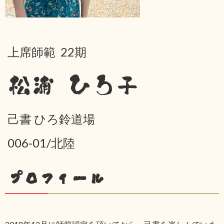
上席師範 22期
松浦 ひろ子
己書 ひろ鈴道場
006-01/北陸
プロフィール