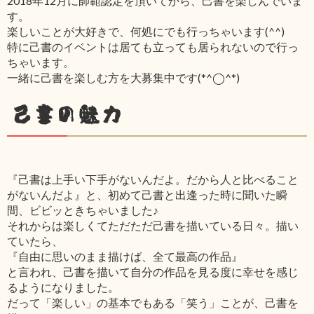
2018年12月に師範認定を頂いてから、己書を楽しんでいま
す。
楽しいことが大好きで、何処にでも行っちゃいます(^^)
特に己書のイベントは居ても立っても居られないので行っ
ちゃいます。
一緒に己書を楽しむ方を大募集中です(*^◯^*)
己書の魅力
『己書は上手い下手がないんだよ。だから人と比べること
がないんだよ』と、初めて己書と出逢った時に聞いた瞬
間、ビビッときちゃいました♪
それからは楽しくてただただ己書を描いている日々。描い
ていたら、
『自由に思いのまま描けば、全て最高の作品』
と言われ、己書を描いて自分の作品を見る度に幸せを感じ
るようになりました。
だって「楽しい」の基本でもある「笑う」ことが、己書を