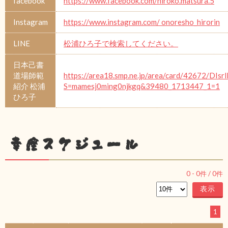
facebook
https://www.facebook.com/hiroko.matsura.5
Instagram
https://www.instagram.com/ onoresho_hirorin
LINE
松浦ひろ子で検索してください。
日本己書
道場師範
https://area18.smp.ne.jp/area/card/42672/DIsr
紹介 松浦
S=mamesj0ming0njkgq&39480_1713447_1=1
ひろ子
幸座スケジュール
0
-
0
件 /
0
件
1