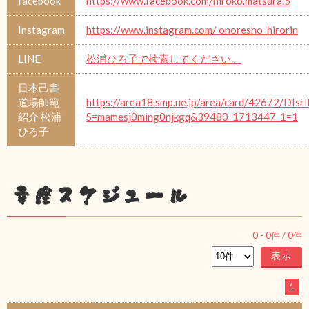
facebook
https://www.facebook.com/hiroko.matsura.5
Instagram
https://www.instagram.com/ onoresho_hirorin
LINE
松浦ひろ子で検索してください。
日本己書
道場師範
https://area18.smp.ne.jp/area/card/42672/DIsr
紹介 松浦
S=mamesj0ming0njkgq&39480_1713447_1=1
ひろ子
幸座スケジュール
0
-
0
件 /
0
件
1