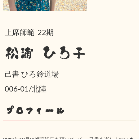
上席師範 22期
松浦 ひろ子
己書 ひろ鈴道場
006-01/北陸
プロフィール