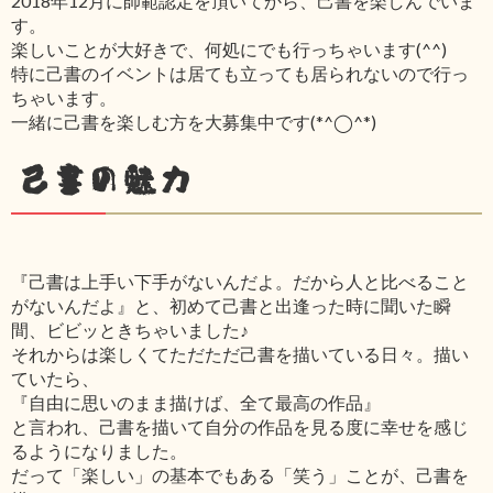
2018年12月に師範認定を頂いてから、己書を楽しんでいま
す。
楽しいことが大好きで、何処にでも行っちゃいます(^^)
特に己書のイベントは居ても立っても居られないので行っ
ちゃいます。
一緒に己書を楽しむ方を大募集中です(*^◯^*)
己書の魅力
『己書は上手い下手がないんだよ。だから人と比べること
がないんだよ』と、初めて己書と出逢った時に聞いた瞬
間、ビビッときちゃいました♪
それからは楽しくてただただ己書を描いている日々。描い
ていたら、
『自由に思いのまま描けば、全て最高の作品』
と言われ、己書を描いて自分の作品を見る度に幸せを感じ
るようになりました。
だって「楽しい」の基本でもある「笑う」ことが、己書を