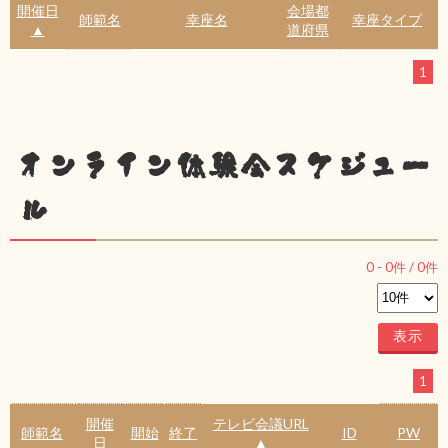
開催日
会場都
師範名
幸座名
幸座タイプ
▲
道府県
1
オンライン体験会スケジュー
ル
0
-
0
件 /
0
件
1
開催
テレビ会議URL
師範名
開始
終了
ID
PW
日
▲