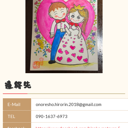
連絡先
E-Mail
onoresho.hirorin.2018@gmail.com
TEL
090-1637-6973