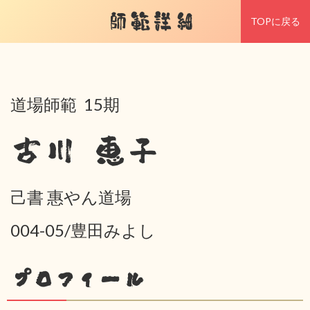
師範詳細
TOPに戻る
道場師範 15期
古川 恵子
己書 惠やん道場
004-05/豊田みよし
プロフィール