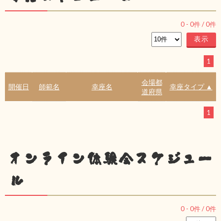
0
-
0
件 /
0
件
1
会場都
開催日
師範名
幸座名
幸座タイプ ▲
道府県
1
オンライン体験会スケジュー
ル
0
-
0
件 /
0
件