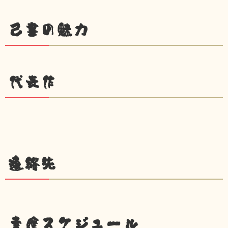
己書の魅力
代表作
連絡先
幸座スケジュール